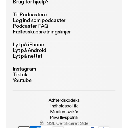
Brug for hjælp?
Til Podcastere
Log ind som podcaster
Podcaster FAQ
Fællesskabsretningslinjer
Lyt på iPhone
Lyt på Android
Lyt på nettet
Instagram
Tiktok
Youtube
Adfærdskodeks
Indholdspolitik
Medlemsvilkår
Privatlivspolitik
SSL Certificeret Side