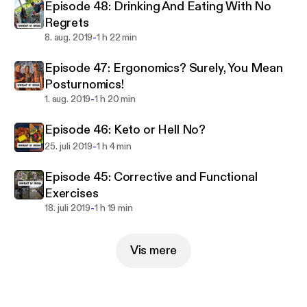
Episode 48: Drinking And Eating With No
Regrets
-
8. aug. 2019
1 h 22 min
Episode 47: Ergonomics? Surely, You Mean
Posturnomics!
-
1. aug. 2019
1 h 20 min
Episode 46: Keto or Hell No?
-
25. juli 2019
1 h 4 min
Episode 45: Corrective and Functional
Exercises
-
18. juli 2019
1 h 19 min
Vis mere