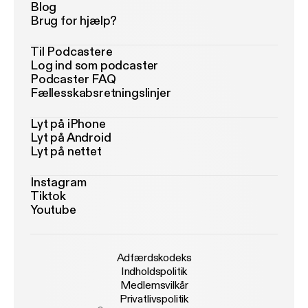
Blog
Brug for hjælp?
Til Podcastere
Log ind som podcaster
Podcaster FAQ
Fællesskabsretningslinjer
Lyt på iPhone
Lyt på Android
Lyt på nettet
Instagram
Tiktok
Youtube
Adfærdskodeks
Indholdspolitik
Medlemsvilkår
Privatlivspolitik