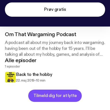
Prøv gratis
Om
That Wargaming Podcast
A podcast all about my journey back into wargaming.
having been out of the hobby for 15 years. I’ll be
talking all about my hobby, games, and analysis of
Alle episoder
the meta of all things wargames.
1 episoder
Back to the hobby
-
22. maj 2019
10 min
Tilmeld dig for at lytte