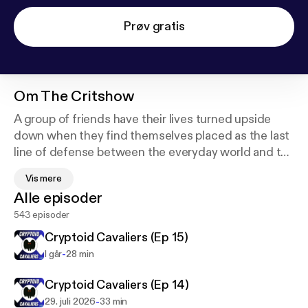
Prøv gratis
Om
The Critshow
A group of friends have their lives turned upside
down when they find themselves placed as the last
line of defense between the everyday world and the
things that go bump in the night.
Vis mere
This actual play podcast uses Monster of the Week
Alle episoder
and other Powered by the Apocalypse games, all
543 episoder
within the same dimension hopping narrative, to
follow the Indiana Paranormal Task-force (IPT) as
Cryptoid Cavaliers (Ep 15)
they are thrust into the front lines of a battle they
-
I går
28 min
didn't know existed.
Cryptoid Cavaliers (Ep 14)
-
29. juli 2026
33 min