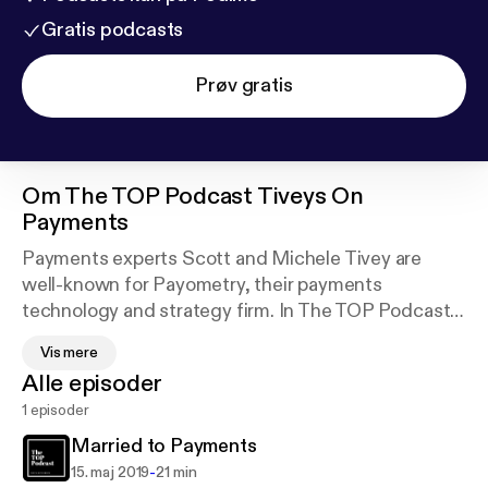
Gratis podcasts
Prøv gratis
Om
The TOP Podcast Tiveys On
Payments
Payments experts Scott and Michele Tivey are
well-known for Payometry, their payments
technology and strategy firm. In The TOP Podcast,
the Tiveys cover current the news in this very hot
Vis mere
FinTech vertical, explain industry trends, and even
Alle episoder
give their opinions on payment methods, products,
1 episoder
and services. If you’re a veteran in the industry or
just learning what Payments is all about, this is The
Married to Payments
TOP Podcast for you.
-
15. maj 2019
21 min