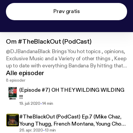
Prøv gratis
Om
#TheBlackOut (PodCast)
@DJBandanaBlack Brings You hot topics , opinions,
Exclusive Music and a Variety of other things , Keep
up to date with everything Bandana By hitting that
Alle episoder
subscribe buttom.
8 episoder
(Episode #7) OH THEY WILDING WILDING
!!!
-
19. juli 2020
14 min
#TheBlackOut (PodCast) Ep.7 (Mike Chaz,
Young Thugg, French Montana, Young Chop
-
& Money Heist
26. apr. 2020
13 min