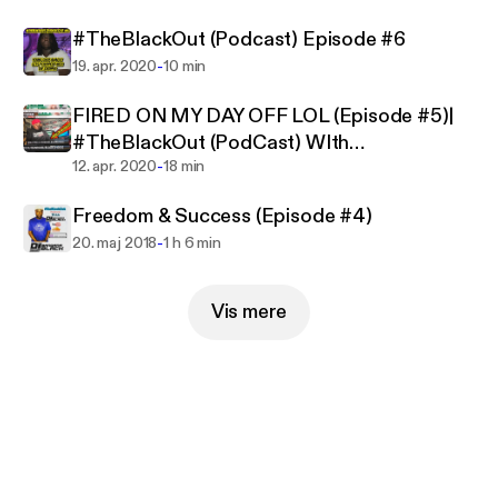
#TheBlackOut (Podcast) Episode #6
-
19. apr. 2020
10 min
FIRED ON MY DAY OFF LOL (Episode #5)|
#TheBlackOut (PodCast) WIth
-
@DJBandanaBlack Ep.5
12. apr. 2020
18 min
Freedom & Success (Episode #4)
-
20. maj 2018
1 h 6 min
Vis mere