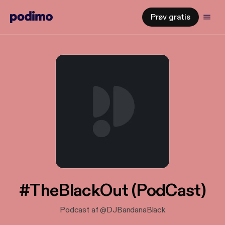
Prøv gratis
#TheBlackOut (PodCast)
Podcast af @DJBandanaBlack