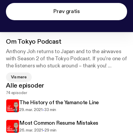
Prøv gratis
Om
Tokyo Podcast
Anthony Joh returns to Japan and to the airwaves
with Season 2 of the Tokyo Podcast. If you’re one of
the listeners who stuck around – thank you!
Vis mere
Since the whole world is stuck at home under
Alle episoder
quarantine thanks to the coronavirus, now seemed
74 episoder
like the perfect time to bring you some fresh,
updated content on life in Japanland.
The History of the Yamanote Line
-
29. mar. 2021
33 min
Most Common Resume Mistakes
-
26. mar. 2021
29 min