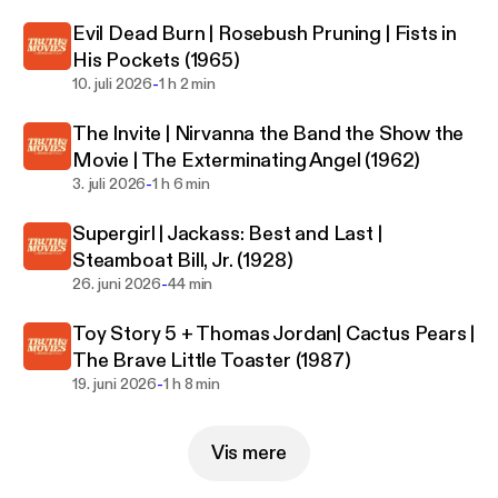
acast.com/privacy for more information.
Evil Dead Burn | Rosebush Pruning | Fists in
His Pockets (1965)
-
10. juli 2026
1 h 2 min
The Invite | Nirvanna the Band the Show the
Movie | The Exterminating Angel (1962)
-
3. juli 2026
1 h 6 min
Supergirl | Jackass: Best and Last |
Steamboat Bill, Jr. (1928)
-
26. juni 2026
44 min
Toy Story 5 + Thomas Jordan| Cactus Pears |
The Brave Little Toaster (1987)
-
19. juni 2026
1 h 8 min
Vis mere