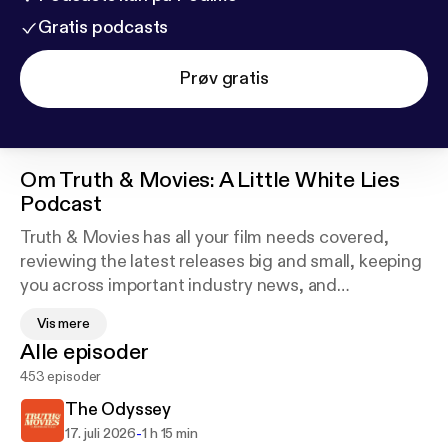
Gratis podcasts
Prøv gratis
Om
Truth & Movies: A Little White Lies
Podcast
Truth & Movies has all your film needs covered,
reviewing the latest releases big and small, keeping
you across important industry news, and
reassessing great films from days gone by with the
Vis mere
Truth & Movies Film Club. All brought to you by the
Alle episoder
people behind Little White Lies, the world's most
453 episoder
beautiful film magazine. email:
truthandmovies@tcolondon.comtwitter:
The Odyssey
@LWLieswww.lwlies.com Hosted on Acast. See
-
17. juli 2026
1 h 15 min