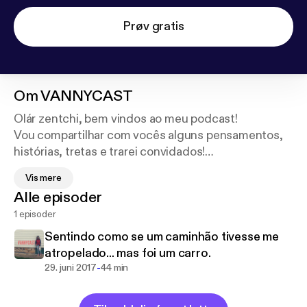
Prøv gratis
Om
VANNYCAST
Olár zentchi, bem vindos ao meu podcast!
Vou compartilhar com vocês alguns pensamentos,
histórias, tretas e trarei convidados!
Darei minha opinião sobre música, pois acho que
Vis mere
esse será o meu cantinho especifico para falar sobre
Alle episoder
isso, pois como eu falo demais, acho que esse é o
1 episoder
melhor canal... melhor até que o youtube.
Que por falar nisso, não deixem de conferir:
http://w
Sentindo como se um caminhão tivesse me
ww.youtube.com/wonderwanny
atropelado... mas foi um carro.
-
29. juni 2017
44 min
Sinta-se em casa!