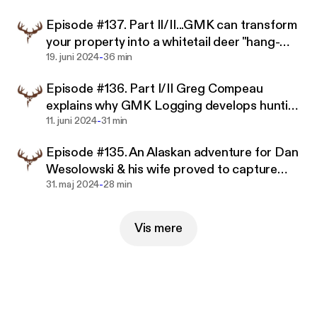
Episode #137. Part II/II...GMK can transform
your property into a whitetail deer "hang-
-
out".
19. juni 2024
36 min
Episode #136. Part I/II Greg Compeau
explains why GMK Logging develops hunting
-
property so well.
11. juni 2024
31 min
Episode #135. An Alaskan adventure for Dan
Wesolowski & his wife proved to capture
-
memories for a lifetime.
31. maj 2024
28 min
Vis mere