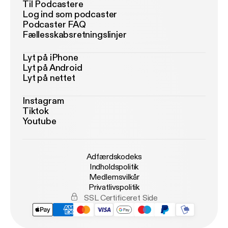
Til Podcastere
Log ind som podcaster
Podcaster FAQ
Fællesskabsretningslinjer
Lyt på iPhone
Lyt på Android
Lyt på nettet
Instagram
Tiktok
Youtube
Adfærdskodeks
Indholdspolitik
Medlemsvilkår
Privatlivspolitik
SSL Certificeret Side