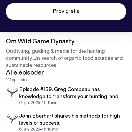
Prøv gratis
Om
Wild Game Dynasty
Outfitting, guiding & media for the hunting
community....in search of organic food sources and
sustainable resources
Alle episoder
141 episoder
Episode #139. Greg Compeau has
knowledge to transform your hunting land
-
6. jan. 2025
1 h 11 min
John Eberhart shares his methods for high
levels of success.
-
6. jan. 2025
1 h 10 min