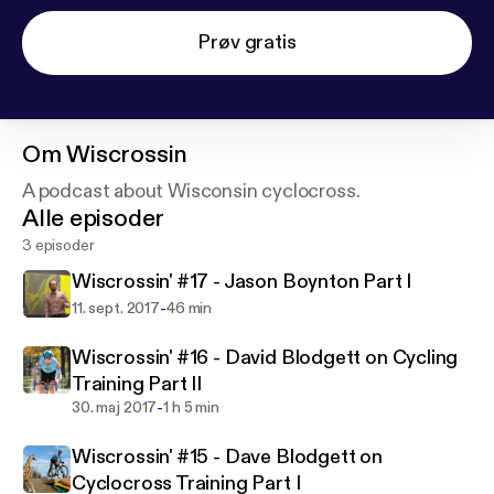
Prøv gratis
Om
Wiscrossin
A podcast about Wisconsin cyclocross.
Alle episoder
3 episoder
Wiscrossin' #17 - Jason Boynton Part I
-
11. sept. 2017
46 min
Wiscrossin' #16 - David Blodgett on Cycling
Training Part II
-
30. maj 2017
1 h 5 min
Wiscrossin' #15 - Dave Blodgett on
Cyclocross Training Part I