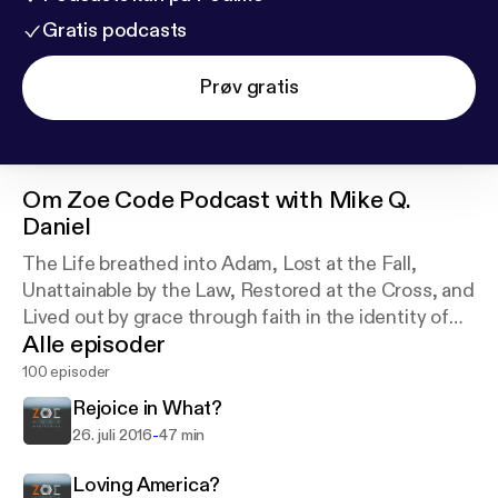
Gratis podcasts
Prøv gratis
Om
Zoe Code Podcast with Mike Q.
Daniel
The Life breathed into Adam, Lost at the Fall,
Unattainable by the Law, Restored at the Cross, and
Lived out by grace through faith in the identity of
Alle episoder
new creation saints is Christ’s Life! We’re all about
all we have by grace in Him!
100 episoder
Rejoice in What?
-
26. juli 2016
47 min
Loving America?