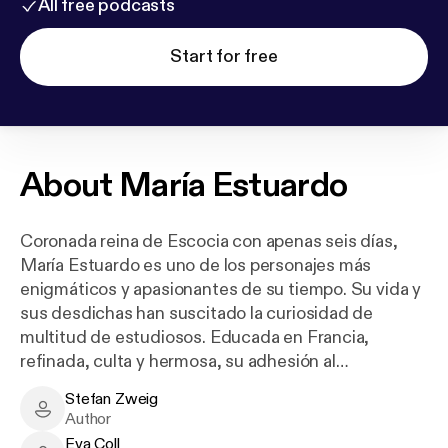
All free podcasts
Start for free
About
María Estuardo
Coronada reina de Escocia con apenas seis días,
María Estuardo es uno de los personajes más
enigmáticos y apasionantes de su tiempo. Su vida y
sus desdichas han suscitado la curiosidad de
multitud de estudiosos. Educada en Francia,
refinada, culta y hermosa, su adhesión al
catolicismo en la turbulenta época de las revueltas
Stefan Zweig
protestantes, la complicada política sucesoria en
Stefan Zweig - Author
Author
Inglaterra, así como la fragilidad política del reino de
Eva Coll