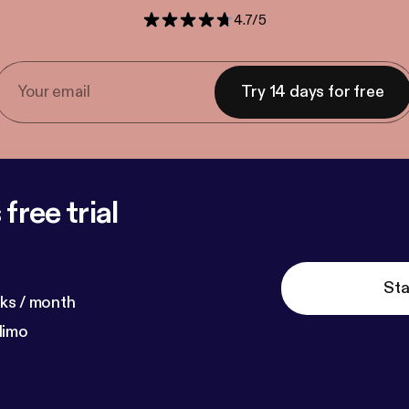
4.7
/
5
Try 14 days for free
free trial
Sta
ks / month
dimo