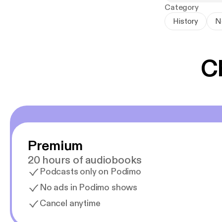
Prácticamente 
Category
a un ex ministr
History
N
del franquismo
autarquía de la
Desarrollo.
C
El Régimen de 
fiscal que car
e impidiendo cr
Premium
20 hours of audiobooks
Podcasts only on Podimo
No ads in Podimo shows
Cancel anytime