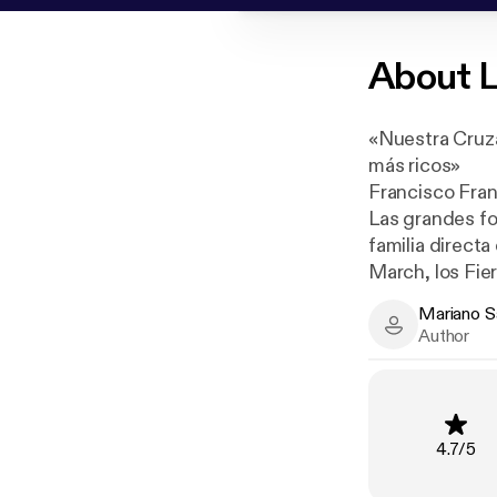
About
L
«Nuestra Cruzad
más ricos»
Francisco Fran
Las grandes fo
familia direct
March, los Fier
familias más r
Mariano S
En cuanto sopl
Mariano Sánc
Author
de la dictadura
Este libro habl
verdad que ocu
aquellos jerif
Rating
:
4.7
/
5
empresarios: Al
derecha españo