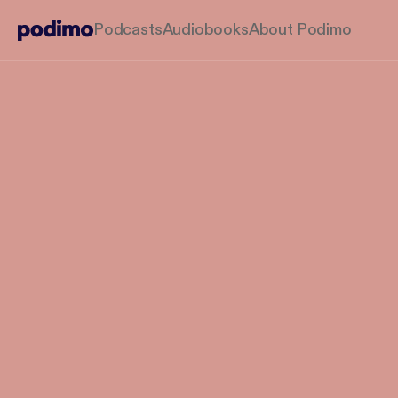
Podcasts
Audiobooks
About Podimo