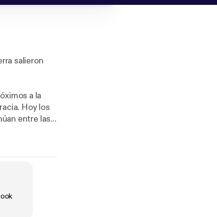
rra salieron
óximos a la
racia. Hoy los
núan entre las
 desmarcarse
ortunas, de la
cendientes de
e banqueros y
book
ticos de la
s más.