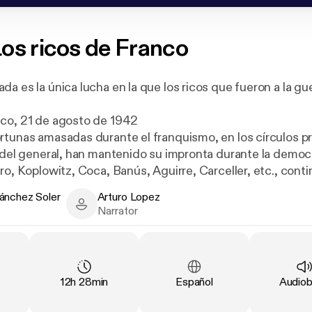
os ricos de Franco
a es la única lucha en la que los ricos que fueron a la gue
co, 21 de agosto de 1942
rtunas amasadas durante el franquismo, en los círculos pr
a del general, han mantenido su impronta durante la democ
ro, Koplowitz, Coca, Banús, Aguirre, Carceller, etc., conti
icas de España.
ánchez Soler
Arturo Lopez
aron los vientos de la democracia, la mayoría no dudó en
hez Soler - Author
Arturo Lopez - Narrator
Narrator
, para proseguir sus negocios.
a de su auténtica historia, del modo en que amasaron sus f
ltan en sus biografías oficiales. Hoy, muchos de los des
altes tienen un papel dirigente en nuestra sociedad. Desd
Duration
:
Language
:
Type
:
12h 28min
Español
Audio
berto Cortina, Juan Abelló, José Meliá…hasta llegar a polí
la: Rodrigo Rato, José María Aznar, Martín Villa y mucho