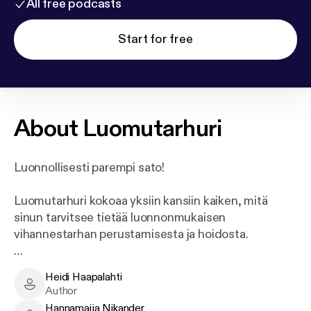
All free podcasts
Start for free
About
Luomutarhuri
Luonnollisesti parempi sato!
Luomutarhuri kokoaa yksiin kansiin kaiken, mitä
sinun tarvitsee tietää luonnonmukaisen
vihannestarhan perustamisesta ja hoidosta.
Vegaaninen viljely, syötävää tuottava
Heidi Haapalahti
metsäpuutarha tai luonnonmukainen lavatarha –
Heidi Haapalahti - Author
Author
Luomutarhurista löydät jokaiselle sopivan tavan
Hannamaija Nikander