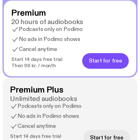
Premium
20 hours of audiobooks
„Fantastisk interessant præmis.“ – Chris Carter
Podcasts only on Podimo
No ads in Podimo shows
„En psyko–thriller, der får pulsen op ... et
Cancel anytime
fortræffeligt komponeret plot og et mesterligt
tempo på en dyster baggrund resulterer i en stærk
Start 14 days free trial
Start for free
debut.“ – Crime Time
Then 99 kr. / month
„Man finder et intelligent koncept i den her
tempofyldte debut, og det får krop gennem en
Premium Plus
sympatisk helt, der hjemsøges af uhyggelige
Unlimited audiobooks
minder.“ – Sunday Times
Podcasts only on Podimo
No ads in Podimo shows
„En spændende hvem er morderen-historie, der
fastholder læseren, mens Chandler leder efter
Cancel anytime
sandheden blandt alle løgnene.“ – Canberra Times
Start 14 days free trial
Start for free