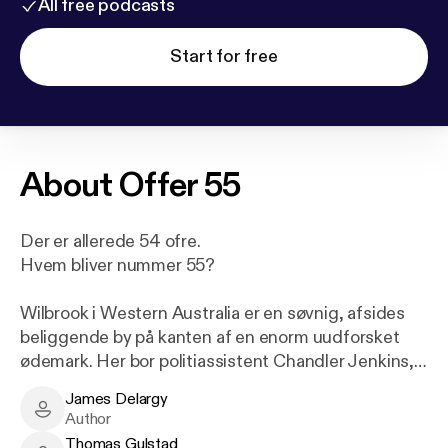
All free podcasts
Start for free
About
Offer 55
Der er allerede 54 ofre.
Hvem bliver nummer 55?
Wilbrook i Western Australia er en søvnig, afsides
beliggende by på kanten af en enorm uudforsket
ødemark. Her bor politiassistent Chandler Jenkins,
og han er stolt af at lede byens lille politistation,
James Delargy
hvor man er vant til at håndtere husspektakler og
James Delargy - Author
Author
støjklager.
Thomas Gulstad