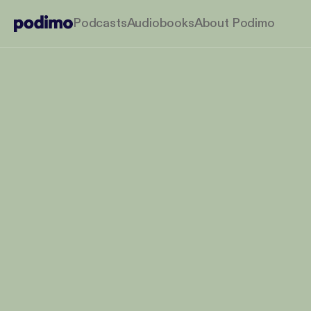
Podcasts
Audiobooks
About Podimo