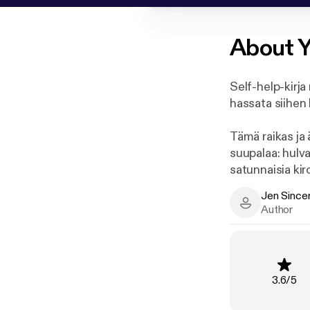
About
Y
Self-help-kirja
hassata siihen 
Tämä raikas ja
suupalaa: hulva
satunnaisia ki
Badass vie sinu
Jen Since
uskomukset ja 
Jen Sincero -
Author
ja hankkimaan v
ymmärrät asetta
Yksinkertaisest
Rating
:
3.6
/
5
Kun olet kahlan
alat pitää asio