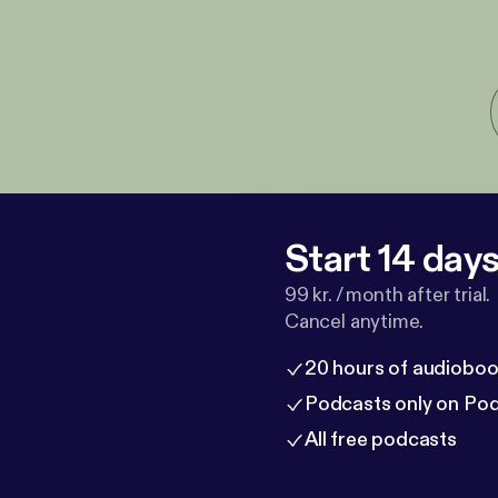
Start 14 days 
99 kr. / month after trial.
Cancel anytime.
20 hours of audioboo
Podcasts only on Po
All free podcasts