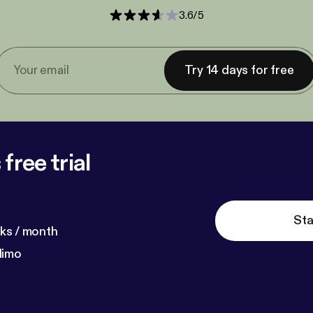
3.6
/
5
Try 14 days for free
free trial
Sta
ks / month
dimo