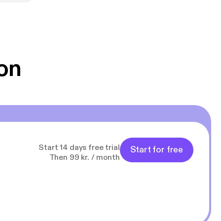
on
Start 14 days free trial
Start for free
Then 99 kr. / month