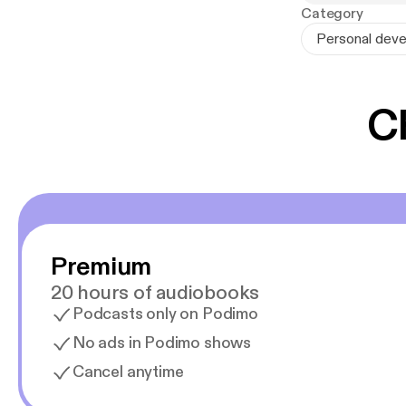
Voimaa käytet
Category
Personal devel
C
Premium
20 hours of audiobooks
Podcasts only on Podimo
No ads in Podimo shows
Cancel anytime