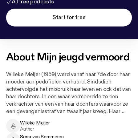
All free podcasts
Start for free
About
Mijn jeugd vermoord
Willeke Meijer (1959) werd vanaf haar 7de door haar
moeder aan pedofielen verhuurd. Sindsdien
achtervolgde het misbruik haar leven en ook dat van
haar dochters. In een waas vermoordde ze een
verkrachter van een van haar dochters waarvoor ze
een gevangenisstraf van twaalf jaar kreeg. Haar
detentie werd een nachtmerrie en Jan Marijnissen
Willeke Meijer
& Bert Voskuil sprongen voor haar in de bres. Na
Willeke Meijer - Author
Author
haar straf te hebben uitgezeten bleek dat ze haar
Serra van Sommeren