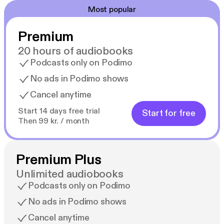
Bella Osborne
Most popular
«Disfruté mucho de “Escapada secreta a la costa”.
Premium
Con personajes entrañables, un precioso
escenario veraniego y una gran historia llena de
20 hours of audiobooks
secretos. Es la lectura perfecta para un día de
Podcasts only on Podimo
relax».
No ads in Podimo shows
Caroline Roberts
Cancel anytime
«¡Una delicia veraniega!».
Start 14 days free trial
Start for free
Sarah Morgan
Then 99 kr. / month
«Una lectura encantadora, dulce y veraniega».
Milly Johnson
Premium Plus
Unlimited audiobooks
«Sabio, cálido y maravilloso».
Podcasts only on Podimo
Heat
No ads in Podimo shows
«¡Un rayo de sol literario!».
Cancel anytime