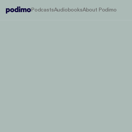
Podcasts
Audiobooks
About Podimo