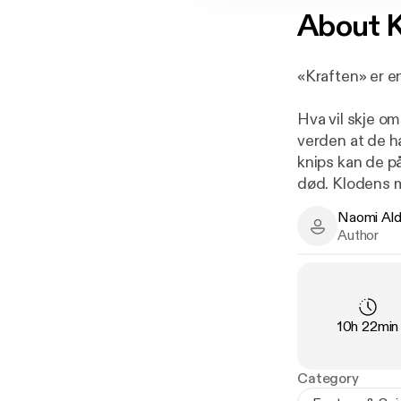
About
K
«Kraften» er en
Hva vil skje o
verden at de ha
knips kan de p
død. Klodens me
prisgitt kvin
Naomi Al
makten de har 
Naomi Alderm
Author
En åndeløst sp
svimlende utfor
steder i verden
Duration
:
10h 22min
gjør den nye 
forholdet mell
som mannens u
Category