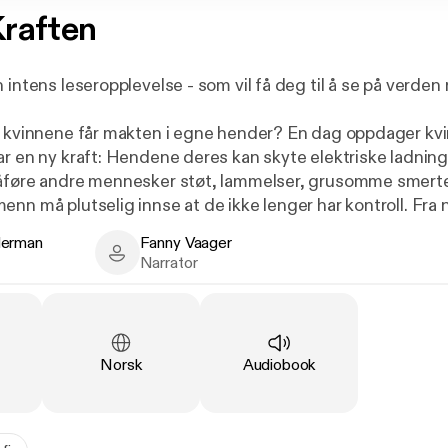
raften
 intens leseropplevelse - som vil få deg til å se på verde
m kvinnene får makten i egne hender? En dag oppdager kvi
r en ny kraft: Hendene deres kan skyte elektriske ladninge
åføre andre mennesker støt, lammelser, grusomme smerter
nn må plutselig innse at de ikke lenger har kontroll. Fra 
nenes makt: Jentenes Dag har kommet. Men hva gjør kvin
derman
Fanny Vaager
fått - og hva gjør makten med kvinnene?
an - Author
Fanny Vaager - Narrator
Narrator
ennende futuristisk triller, en fengslende og flertydig ro
skning av makt og kjønn. I romanen møter vi fire skikkelse
 - tre kvinner og en mann - som alle får livene forandret a
Language
:
Type
:
Norsk
Audiobook
makten med dem? Hvordan forandres samfunnet, mennes
om kjønnene? Og er det endelig mulig å bygge en rettferd
ndertrykking er borte?