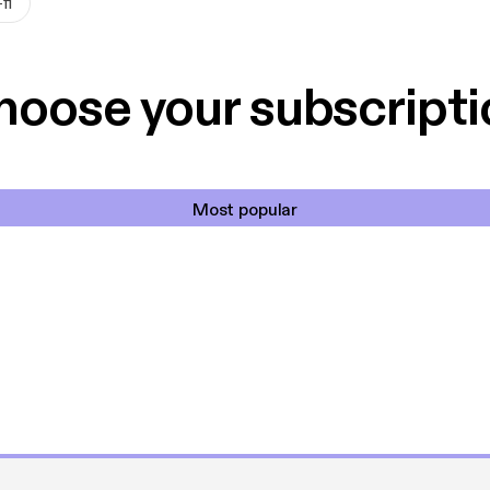
fi
hoose your subscripti
Most popular