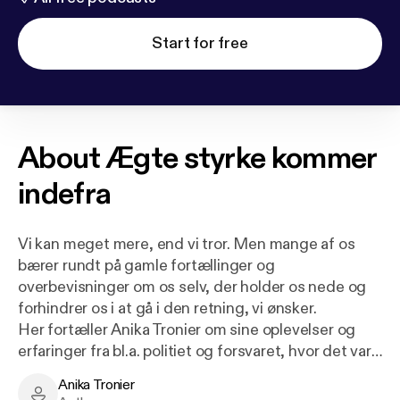
Start for free
About
Ægte styrke kommer
indefra
Vi kan meget mere, end vi tror. Men mange af os
bærer rundt på gamle fortællinger og
overbevisninger om os selv, der holder os nede og
forhindrer os i at gå i den retning, vi ønsker.
Her fortæller Anika Tronier om sine oplevelser og
erfaringer fra bl.a. politiet og forsvaret, hvor det var
den ydre styrke, der talte. Men ægte styrke kommer
Anika Tronier
indefra – det er hendes mantra.