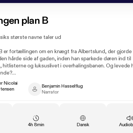
ngen plan B
siks største navne taler ud
r fortællingen om en knægt fra Albertslund, der gjorde 
en hårde side af gaden, inden han sparkede døren ind til
hitlisterne og luksuslivet i overhalingsbanen. Og levede h
 ende?
r Nicolai
Benjamin Hasselflug
rafi ser Branco – en af Danmarks mest streamede rappere, f
stensen
Nicolai Gudme Christensen - Author
Benjamin Hasselflug - Narrator
Narrator
evolution og familiefar til fire – tilbage på sejrene og om
 plan B.
Duration
:
Language
:
Type
:
4h 8min
Dansk
Audio