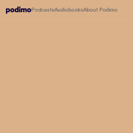
Podcasts
Audiobooks
About Podimo