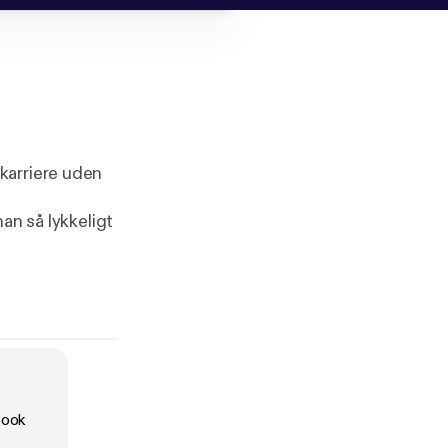
karriere uden
an så lykkeligt
rontfigur i den
kostningerne
book