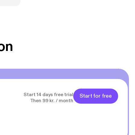
on
Start 14 days free trial
Start for free
Then 99 kr. / month