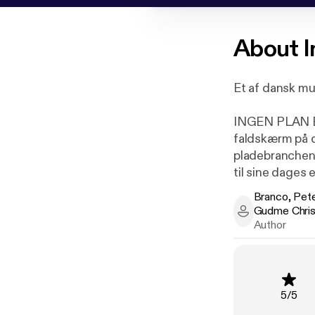
About
I
Et af dansk mu
INGEN PLAN B e
faldskærm på d
pladebranchen, 
til sine dages
Branco, Pete
I sin selvbiog
Gudme Chri
Branco, Peter 
digitale musikr
Author
ved et liv uden
Rating
:
5
/
5