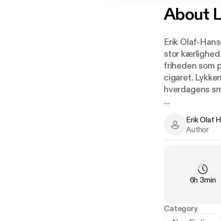
About
L
Erik Olaf-Han
stor kærlighed 
friheden som p
cigaret. Lykken
hverdagens sm
Erik Olaf 
Erik Olaf Han
Author
Erik Olaf-Hans
Han kastede si
Duration
:
6h 3min
ansat ved Poli
det, man kan d
læsere ængsteli
Category
en livslang in