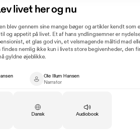
ev livet her og nu
sen blev gennem sine mange bøger og artikler kendt som
til og appetit på livet. Et af hans yndlingsemner er nydels
ensionist, et glas god vin, et velsmagende måltid mad ell
 findes nemlig ikke kun i livets store begivenheder, den f
å gyldne øjeblikke.
Hansen
Ole Illum Hansen
sen - Author
Ole Illum Hansen - Narrator
Narrator
en (1914-2004) er bedst kendt som Politikens mangeårige
g straks efter studentereksamen over journalistikken og b
Language
:
Type
:
Dansk
Audiobook
tiken, hvor han skrev om sundhed og sygdom. Da hans arti
ø af – som selvfølgelig var skrevet i bedste mening – gj
ge, blev han rådet til i stedet at skrive om vin. Det blev
teresse, som har resulteret i omkring et halvt hundrede bø