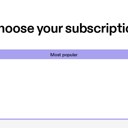
vsglæde. Erik Olaf-Hansen er derudover forfatter til et par
er.
hoose your subscripti
Most popular