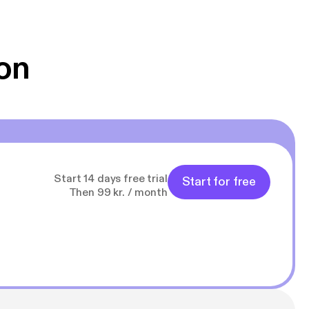
on
Start 14 days free trial
Start for free
Then 99 kr. / month