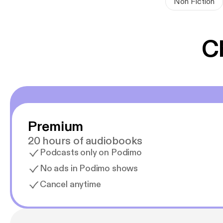
Non Fiction
andet vin og li
ungdomsroman
C
Premium
20 hours of audiobooks
Podcasts only on Podimo
No ads in Podimo shows
Cancel anytime