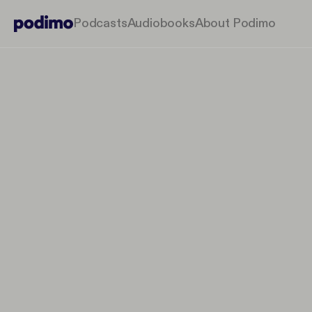
Podcasts
Audiobooks
About Podimo