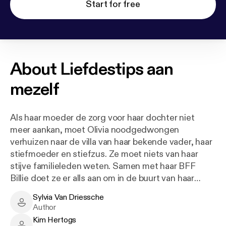
Start for free
About
Liefdestips aan
mezelf
Als haar moeder de zorg voor haar dochter niet
meer aankan, moet Olivia noodgedwongen
verhuizen naar de villa van haar bekende vader, haar
stiefmoeder en stiefzus. Ze moet niets van haar
stijve familieleden weten. Samen met haar BFF
Billie doet ze er alls aan om in de buurt van haar
grote liefde Max te komen, helaas belandt ze van de
Sylvia Van Driessche
ene blunder in de andere. Dan besluit Olivia dat ze
Sylvia Van Driessche - Author
Author
wil leren hoe de liefde werkt, ze verzamelt al haar
Kim Hertogs