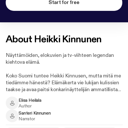
Start for free
About
Heikki Kinnunen
Näyttämöiden, elokuvien ja tv-viihteen legendan
kiehtova elämä.
Koko Suomi tuntee Heikki Kinnusen, mutta mitä me
tiedämme hänestä? Elämäkerta vie lukijan kulissien
taakse ja avaa paitsi konkarinäyttelijän ammatillista
uraa myös hänen yksityiselämäänsä ja omimpia
Elisa Heilala
tuntojaan.
Elisa Heilala - Author
Author
Santeri Kinnunen
Alun perin vuonna 2016 ilmestyneessä ja nyt 80-
Santeri Kinnunen - Narrator
Narrator
vuotispäivän kunniaksi täydennetyssä