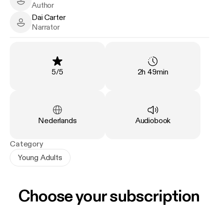
beginnen.
Dai Carter - Author
Author
Dai Carter
Door te laten zien wat de 10 speciale krachten zijn,
Dai Carter - Narrator
Narrator
leert ex-commando Dai Carter hoe jij jouw mentale
kracht versterkt. Waarom dat moet? Niks moet!
Maar grote kans dat je er wel steviger van in je
schoenen gaat staan en uitdagingen in het leven
Rating
:
Duration
:
5
/
5
2h 49min
met meer zelfvertrouwen aandurft! Ga je mee op
missie?
Van het speciaal onderwijs tot aan de commando's:
Language
:
Type
:
Nederlands
Audiobook
Dai Carter ging meerdere keren op spannende
missies. In Missie Mentale Kracht hoor je het
Category
verhaal van Dai, die tien jaar diende bij het Korps
Young Adults
Commandotroepen, de Special Forces van de
Koninklijke Landmacht, en hoofdinstructeur is in het
televisieprogramma Kamp van Koningsbrugge. Zijn
Choose your subscription
nieuwe missie: de mentale kracht van zoveel
mogelijk mensen versterken.