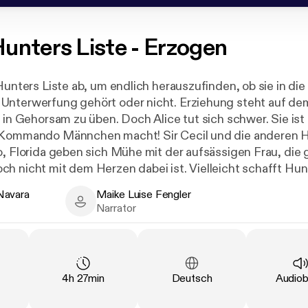
unters Liste - Erzogen
Hunters Liste ab, um endlich herauszufinden, ob sie in die
Unterwerfung gehört oder nicht. Erziehung steht auf de
h in Gehorsam zu üben. Doch Alice tut sich schwer. Sie ist
 Kommando Männchen macht! Sir Cecil und die anderen 
o, Florida geben sich Mühe mit der aufsässigen Frau, die 
h nicht mit dem Herzen dabei ist. Vielleicht schafft Hun
erzwingen können? Stimmen zu Hunters Liste - Erzogen (T
Navara
Maike Luise Fengler
soeben habe ich die letzten Zeilen dieses Buch beendet und
ra - Author
Maike Luise Fengler - Narrator
Narrator
nnst du an dieser Stelle enden, Margaux ...??? Nach dieser
nd der Intensität der ersten Begegnung. Ich verspüre Lu
r jetzt sofort!!!" (Kindle-Kunde C. L.) "Oh, wie ich diese 
Duration
:
Language
:
Type
:
4h 27min
Deutsch
Audio