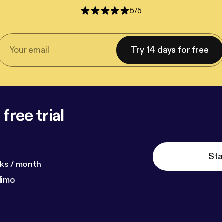
5
/
5
Try 14 days for free
free trial
Sta
ks / month
dimo