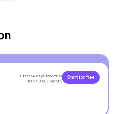
on
Start 14 days free trial
Start for free
Then 99 kr. / month