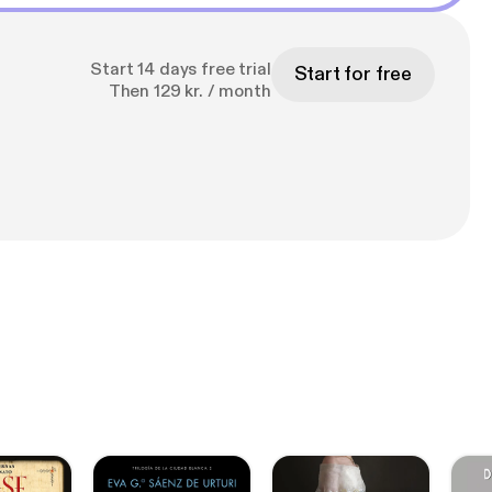
Start 14 days free trial
Start for free
Then 129 kr. / month