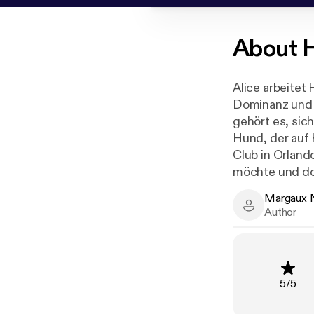
About
H
Alice arbeitet 
Dominanz und 
gehört es, sic
Hund, der auf
Club in Orland
möchte und doc
anderen nicht 
Margaux 
"Boooaaah ... 
Margaux Nava
Author
in mir: Wie ka
Beschreibung u
meeeehr und zwa
schon liebe."
Rating
:
5
/
5