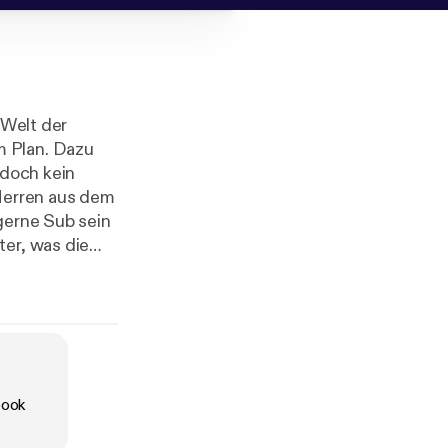
 Welt der
m Plan. Dazu
 doch kein
Herren aus dem
gerne Sub sein
ter, was die
eil 2)
 alles schreit
 heißen
st, Lust auf
Reihe jetzt
book