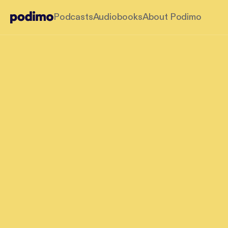
Podcasts
Audiobooks
About Podimo