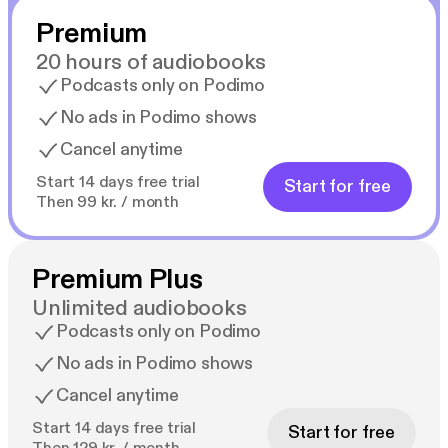
«Ferrante leverer igjen»
Premium
Guri Hjeltnes, VG
20 hours of audiobooks
«Ferrante har stålgrep om handverket slik at det glir
Podcasts only on Podimo
lett for lesaren. Motstanden ligg i folka på sidene,
No ads in Podimo shows
ikkje i komposisjonen eller omsetjinga.»
Cancel anytime
Vidar Kvalshaug, Bok365
Start 14 days free trial
Start for free
«[Ferrante] har en helt sjelden evne til å fortelle noe
Then 99 kr. / month
menneskelig interessant i en form som suger
leseren med seg som i det mest heseblesende
actiondrama.»
Premium Plus
Bjørn Ivar Fyksen, Klassekampen
Unlimited audiobooks
Podcasts only on Podimo
«Magnetisk medrivende»
No ads in Podimo shows
Leif Ekle, NRK
Cancel anytime
«Litterær kløkt og opprørsk glede [...] Historia er
Start 14 days free trial
Start for free
høgst levande.»