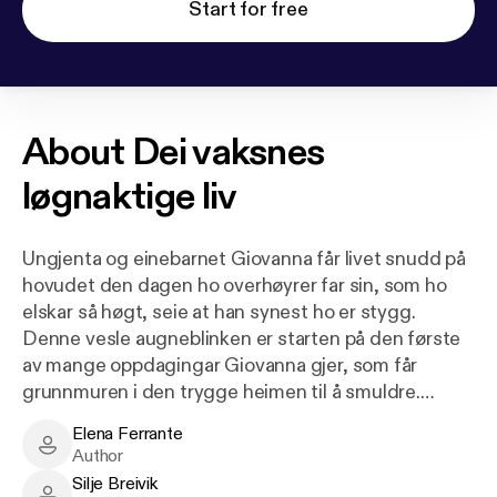
Start for free
About
Dei vaksnes
løgnaktige liv
Ungjenta og einebarnet Giovanna får livet snudd på
hovudet den dagen ho overhøyrer far sin, som ho
elskar så høgt, seie at han synest ho er stygg.
Denne vesle augneblinken er starten på den første
av mange oppdagingar Giovanna gjer, som får
grunnmuren i den trygge heimen til å smuldre.
Foreldra er ikkje dei ho trur dei er, og ho lærer på den
Elena Ferrante
harde måten kva det vil seie å vere vaksen.
Elena Ferrante - Author
Author
Silje Breivik