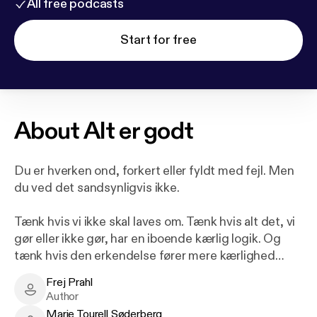
All free podcasts
Start for free
About
Alt er godt
Du er hverken ond, forkert eller fyldt med fejl. Men
du ved det sandsynligvis ikke.
Tænk hvis vi ikke skal laves om. Tænk hvis alt det, vi
gør eller ikke gør, har en iboende kærlig logik. Og
tænk hvis den erkendelse fører mere kærlighed
med sig?
Frej Prahl
Frej Prahl - Author
Author
I denne banebrydende bog tager psykolog Frej
Marie Tourell Søderberg