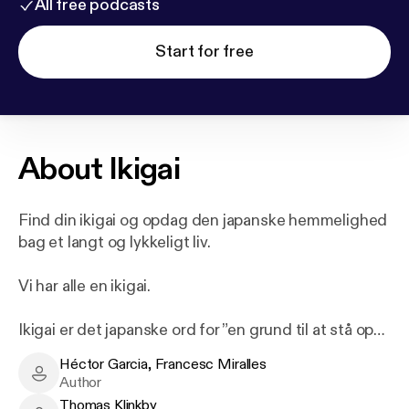
All free podcasts
Start for free
About
Ikigai
Find din ikigai og opdag den japanske hemmelighed
bag et langt og lykkeligt liv.
Vi har alle en ikigai.
Ikigai er det japanske ord for ”en grund til at stå op
om morgenen”. Det er den drivkraft, der giver livet
Héctor Garcia, Francesc Miralles
retning og mening. Dér, hvor behov, ønsker,
Héctor Garcia, Francesc Miralles - Author
Author
ambitioner og tilfredshed mødes.
Thomas Klinkby