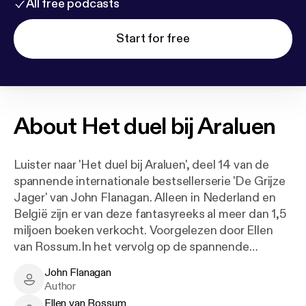
All free podcasts
Start for free
About
Het duel bij Araluen
Luister naar 'Het duel bij Araluen', deel 14 van de
spannende internationale bestsellerserie 'De Grijze
Jager' van John Flanagan. Alleen in Nederland en
België zijn er van deze fantasyreeks al meer dan 1,5
miljoen boeken verkocht. Voorgelezen door Ellen
van Rossum.In het vervolg op de spannende
cliffhanger van boek 13 gaat de strijd tegen de Clan
John Flanagan
van de Rode Vos verder. Om haar vader en Gilan te
John Flanagan - Author
Author
helpen ontsnappen uit het oude fort op de heuvel,
Ellen van Rossum