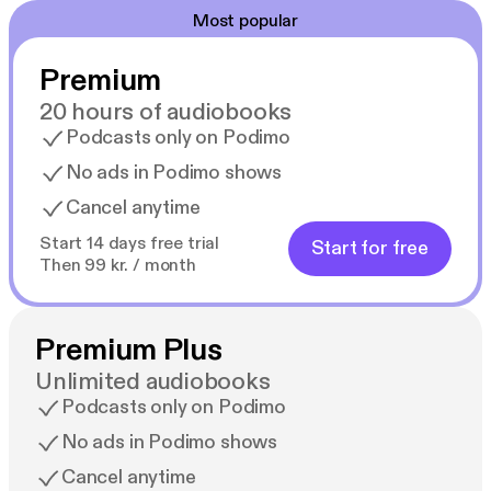
skrive sine populære fantasybøger til børn og unge.
Most popular
Siden begyndelsen af sin karriere har hun vundet
adskillige priser for sine bøger, blandt andet
Premium
Kulturministeriets Børnebogspris og Orla-prisen.
20 hours of audiobooks
Podcasts only on Podimo
No ads in Podimo shows
Cancel anytime
Start 14 days free trial
Start for free
Then 99 kr. / month
Premium Plus
Unlimited audiobooks
Podcasts only on Podimo
No ads in Podimo shows
Cancel anytime