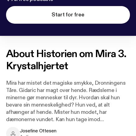
Start for free
About
Historien om Mira 3.
Krystalhjertet
Mira har mistet det magiske smykke, Dronningens
Tåre. Gidaric har magt over hende. Rædslerne i
minerne gør mennesker til dyr. Hvordan skal hun
bevare sin menneskelighed? Hun ved, at alt
afhænger af hende. Mister hun modet, har
dæmonerne vundet. Kan hun tage imod
kærligheden, eller er hendes hjerte hårdt som
Josefine Ottesen
krystal? Kan Mira løse sin indre konflikt og bruge sin