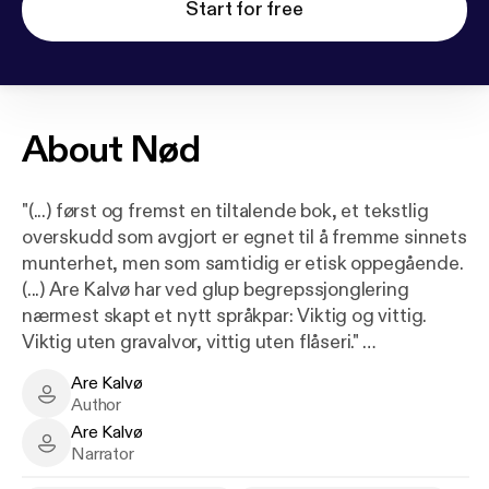
Start for free
About
Nød
"(...) først og fremst en tiltalende bok, et tekstlig
overskudd som avgjort er egnet til å fremme sinnets
munterhet, men som samtidig er etisk oppegående.
(...) Are Kalvø har ved glup begrepssjonglering
nærmest skapt et nytt språkpar: Viktig og vittig.
Viktig uten gravalvor, vittig uten flåseri."
Terje Stemland, Aftenposten
Are Kalvø
Are Kalvø - Author
Author
"Are Kalvø underholder, engasjerer. Are Kalvø har
Are Kalvø
ikke sviktet sin treffsikre, karikerende stil selv om
Are Kalvø - Narrator
Narrator
han nå skriver skjønnlitterært. Dette er med andre