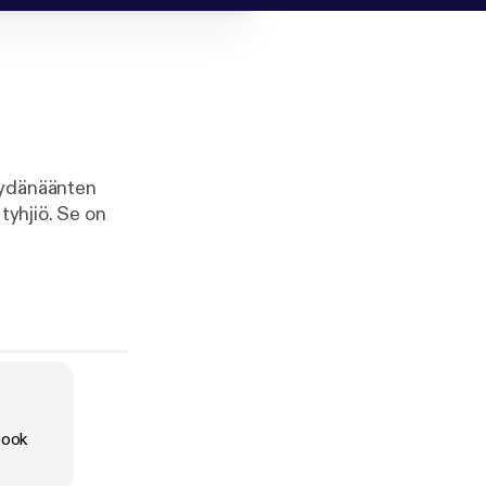
sydänäänten
tyhjiö. Se on
istymään,
henkirikoksen
oäiti.
oiset eivät.
book
a sen läpi.