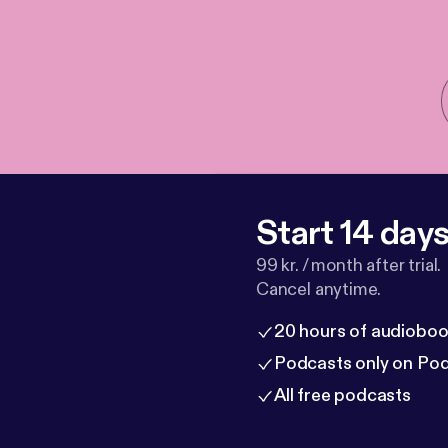
Start 14 days 
99 kr. / month after trial.
Cancel anytime.
20 hours of audioboo
Podcasts only on Po
All free podcasts