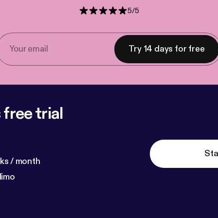
5
/
5
Try 14 days for free
free trial
Sta
ks / month
dimo