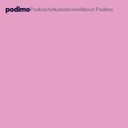
Podcasts
Audiobooks
About Podimo