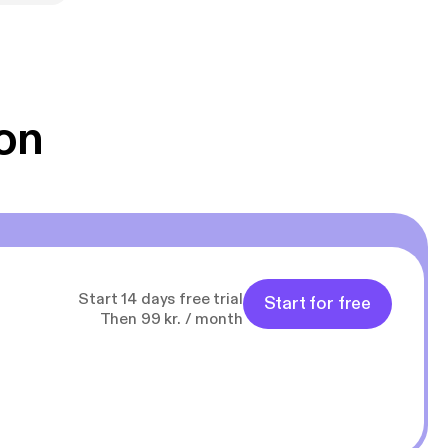
 toivon
on
Start 14 days free trial
Start for free
Then 99 kr. / month