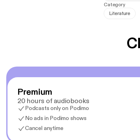
Sydänhirviö on 
Category
mahdollisuudes
Literature
C
Premium
20 hours of audiobooks
Podcasts only on Podimo
No ads in Podimo shows
Cancel anytime