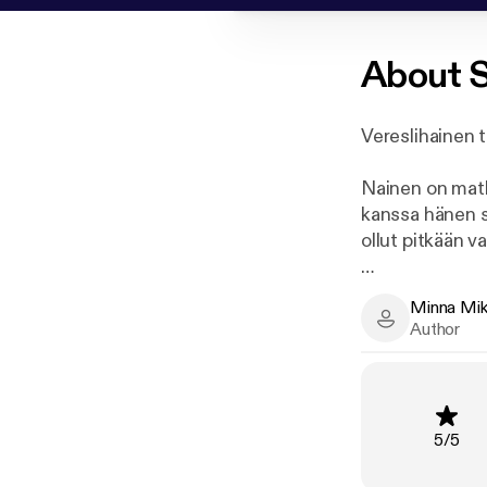
About
S
Vereslihainen t
Nainen on matk
kanssa hänen si
ollut pitkään va
Nainen ymmärtä
Minna Mi
antaisi lapsen e
Minna Mikkon
Author
Kun hirviö alk
uhriksi joutunut
Syyllisyyden si
Rating
:
5
/
5
Minna Mikkonen