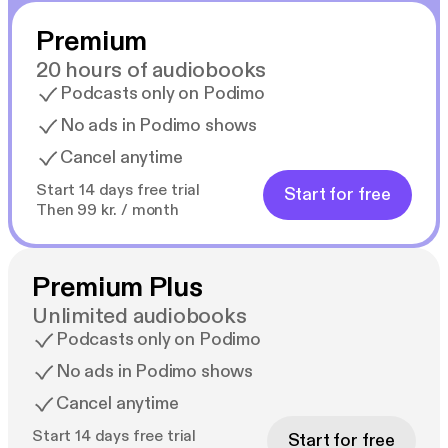
24 år i offentlig sektor sluttet han, fordi «det kostet
Premium
for mye å oppnå for lite», i et system av uløste
problemer og intern fornektelse av realitetene.
20 hours of audiobooks
Podcasts only on Podimo
«De flinkeste slutter» tilbyr en usedvanlig ærlig
No ads in Podimo shows
analyse og sender et klart varsku om de alvorlige
Cancel anytime
konsekvensene hvis ikke kursen endres i norsk
politikk og i offentlig sektor.
Start 14 days free trial
Start for free
Then 99 kr. / month
Premium Plus
Unlimited audiobooks
Podcasts only on Podimo
No ads in Podimo shows
Cancel anytime
Start 14 days free trial
Start for free