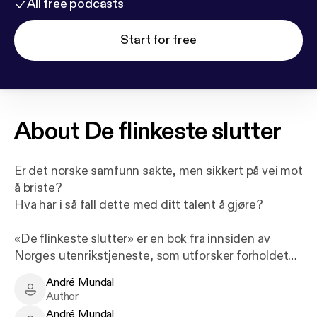
All free podcasts
Start for free
About
De flinkeste slutter
Er det norske samfunn sakte, men sikkert på vei mot
å briste?
Hva har i så fall dette med ditt talent å gjøre?
«De flinkeste slutter» er en bok fra innsiden av
Norges utenrikstjeneste, som utforsker forholdet
mellom mennesker, samfunnssystem og resultater.
André Mundal
Forfatteren tar for seg hvordan deler av Norges
André Mundal - Author
Author
offentlige sektor har skapt et internt
André Mundal