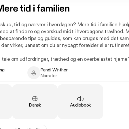
ere tid i familien
skud, tid og nærvær i hverdagen? Mere tid i familien hjæl
med at finde ro og overskud midt i hverdagens travlhed.
sbesparende tips og guides, som kan bruges med det sam
er virker, uanset om du er nybagt forælder eller rutineret
t tale om udfordringer, træthed og en overbelastet hjerne?
e løsninger? Denne bog er til dig, der længes efter en 
ing
Randi Winther
ssioner, mere overskud og tid til det, der virkelig tæller. 
 - Author
Randi Winther - Narrator
Narrator
ger og Danmarks tidsekspert nr. 1, har skrevet en praktisk o
hverdag. Fyldt med køreplaner, metoder og skemaer, der vir
r virkelig betyder noget. Alt er gennemtestet af forfatteren
 om i landet, og løsningerne er formidlet med humor, varm
Language
:
Type
:
Dansk
Audiobook
n løftede pegefingre, men ærlig, humoristisk og brugbar hj
ere. Bogen kan bruges alene eller sammen med din partne
som inspiration til fælles refleksion og bedre samarbejde 