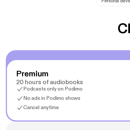
Personal devel
Gyldendal A/S
www.gyldenda
C
gyldendal@gyl
Premium
20 hours of audiobooks
Podcasts only on Podimo
No ads in Podimo shows
Cancel anytime