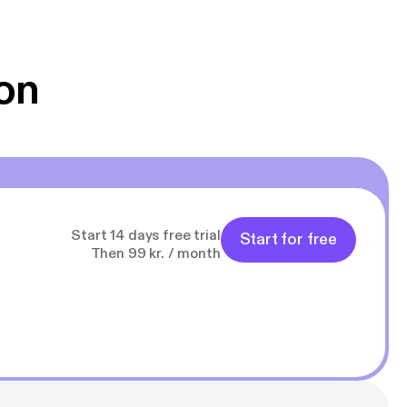
on
Start 14 days free trial
Start for free
Then 99 kr. / month