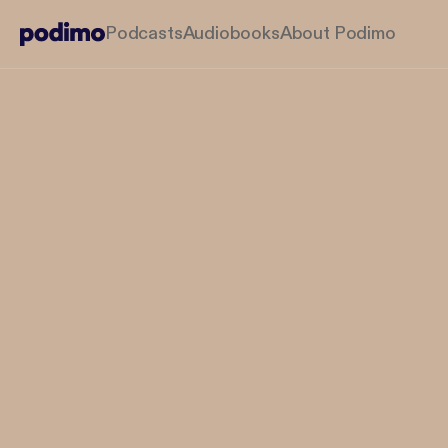
Podcasts
Audiobooks
About Podimo