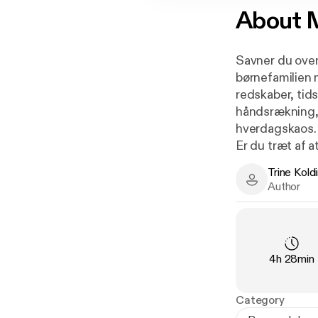
About
M
Savner du over
børnefamilien 
redskaber, tid
håndsrækning, d
hverdagskaos.
Er du træt af a
handle og find
Trine Kold
med færre disku
Trine Kolding
Author
mor til tvillin
til en lettere 
tid til det, de
forældre rundt
Duration
:
4h 28min
indsigt.
Her får du inge
hverdagen lett
Category
fungerer også 