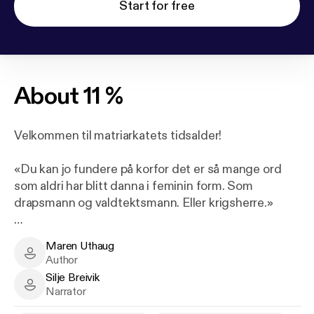
Start for free
About
11 %
Velkommen til matriarkatets tidsalder!
«Du kan jo fundere på korfor det er så mange ord
som aldri har blitt danna i feminin form. Som
drapsmann og valdtektsmann. Eller krigsherre.»
Det er ei ny tid, heilt utan menn. Med unntak av
Maren Uthaug
nokre få hannar som blir forvara i eit avlssenter på
Maren Uthaug - Author
Author
Lolland.
Silje Breivik
Silje Breivik - Narrator
Narrator
Fire kvinneliv blir motvillig vikla inn i kvarandre, men