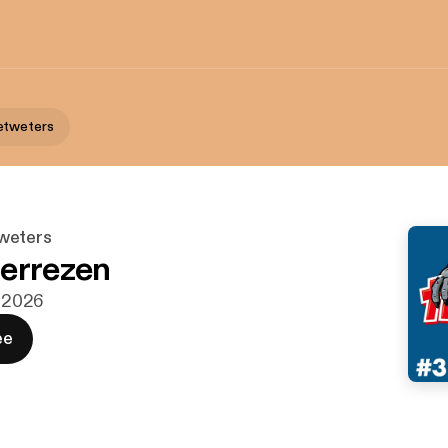
etweters
weters
errezen
. 2026
ee