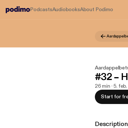
Podcasts
Audiobooks
About Podimo
Aardappelb
Aardappelbet
#32 – H
26 min · 5. feb
Start for fr
Description