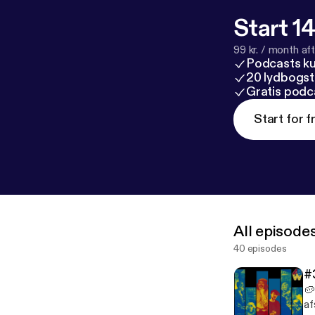
Start 14
99 kr. / month afte
Podcasts k
20 lydbogst
Gratis podc
Start for f
All episode
40 episodes
#
🥔
af