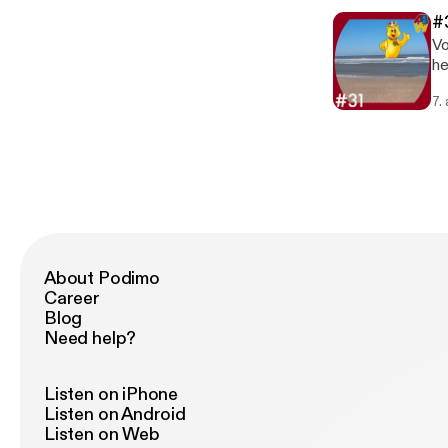
zi66X
[h
p
bannie
#
V
(Aar
Vo
I
[h
he
zi66X
[h
Ba
bannie
7.
He
(IRAT
on
[h
Wi
[h
ta
[h
p
V
I
zi66X
About Podimo
bannie
Career
(IRAT
Blog
[h
Need help?
[h
Listen on iPhone
Listen on Android
Listen on Web