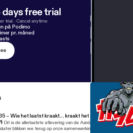
 days free trial
r trial.
·
Cancel anytime
un på Podimo
imer pr. måned
asts
ree
s
35 – Wie het laatst kraakt… kraakt het best
🎙️ Dit is de allerlaatste aflevering van de Aardappelbetweters! In 
sluiter blikken we terug op onze samenwerking sinds 2017 ❤️, pra