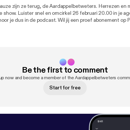
auze zijn ze terug, de Aardappelbetweters. Herrezen en
e show. Luister snel en omcirkel 26 februari 20.00 in je a
 podcast. Wil jij een proef abonement op Podimo om
rdappelbetweters en taloze andere (exclusieve) podcasts
 link. [
https://podimo.com/nl/shows/aardappelbetweter
n=eyJhbGciOiJIUzI1NiIsInR5cCI6IkpXVCJ9.eyJkZXZpY
lZjItNGI2NC04ZTQ4LTY3NGJlZTBlNmE0NyIsImlhdC
IjoxNzU0NDgzMzM2fQ.9hrlUlkMtAW0CY4Oj0hJRezi66
Be the first to comment
p alles van Marijn en Bannie (IRATECRISPS) Social Media *
ps://www.instagram.com/aardappelbetweters
] Youtub [
ht
 up now and become a member of the Aardappelbetweters commu
taincanebraceboy9326
]e
Start for free