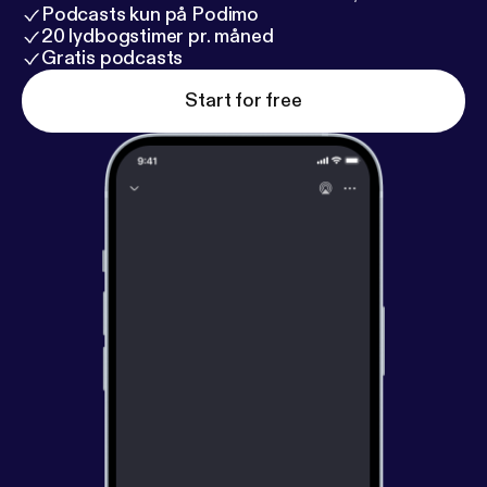
f=true&deviceToken=eyJhbGciOiJIUzI1NiIsInR5cC
Podcasts kun på Podimo
I6IkpXVCJ9.eyJkZXZpY2VJZCI6ImYzZmI4OWU4L
20 lydbogstimer pr. måned
TZlZjItNGI2NC04ZTQ4LTY3NGJlZTBlNmE0NyIsI
Gratis podcasts
mlhdCI6MTc1NDQ4MzI3NiwiZXhwIjoxNzU0NDgz
Start for free
MzM2fQ.9hrlUlkMtAW0CY4Oj0hJRezi66XPsh4C
5JQIELIr7DA
] Vragen of opmerkingen? Stuur dan
een mail naar bannie.cheff@gmail.com Volg en
abonneer op alles van Marijn en Bannie
(Aardappelbtweters) Social Media * Instagram [
http
s://www.instagram.com/aardappelbetweters
] *
Youtub [
https://www.youtube.com/@captaincanebra
ceboy9326
]e