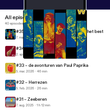
All episodes
40 episodes
#35 – Wie het laatst kraakt… kraakt het best
7. maj 2026
1 h 7 min
#34 – Chique de Friemel
2. apr. 2026
59 min
#35 – Wie het laatst kraakt… kraakt het best
Aardappelbetweters
#33 – de avonturen van Paul Paprika
5. mar. 2026
46 min
#32 – Herrezen
5. feb. 2026
26 min
#31 – Zeeberen
7. aug. 2025
1 h 12 min