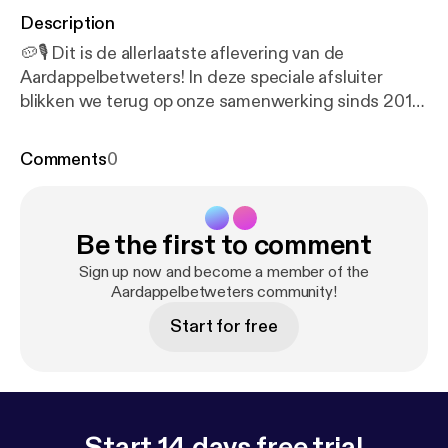
Description
🥔🎙️ Dit is de allerlaatste aflevering van de
Aardappelbetweters! In deze speciale afsluiter
blikken we terug op onze samenwerking sinds 2017
❤️, praten we over hobby’s 🎮⚽🎸 én testen en
recenseren we de nieuwste actie-smaken van Lay’s
Comments
0
😋🔥. Het was ons een groot genoegen om dit
avontuur met jullie te delen 🙌. Bedankt voor alle
support, het luisteren en het mee-kraken door de
Be the first to comment
jaren heen 💛. En vergeet nooit: wie het laatst
kraakt… kraakt het best. 🥔👑 Vragen of
Sign up now and become a member of the
opmerkingen? Stuur dan een mail naar
Aardappelbetweters community!
bannie.cheff@gmail.com Volg en abonner op alles
Start for free
van Marijn en Bannie (IRATECRISPS) Social Media *
Instagram [
https://www.instagram.com/aardappelb
etweters
] * Youtub [
https://www.youtube.com/@cap
taincanebraceboy9326
]e
Start 14 days free trial