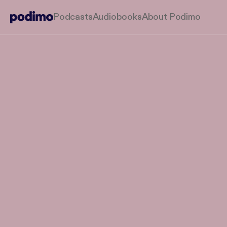
Podcasts
Audiobooks
About Podimo