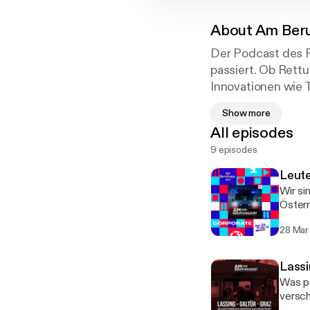
About
Am Ber
Der Podcast des R
passiert. Ob Rett
Innovationen wie 
und Projekten. Mi
Show more
exklusive Einblicke
All episodes
9 episodes
Leute
Wir s
Österr
mögli
28 Mar
Lassi
Was pa
versc