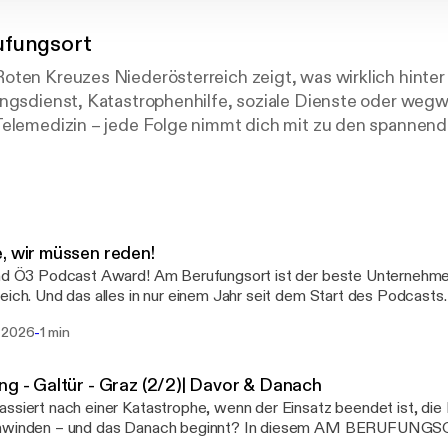
ufungsort
oten Kreuzes Niederösterreich zeigt, was wirklich hinter
ungsdienst, Katastrophenhilfe, soziale Dienste oder weg
Telemedizin – jede Folge nimmt dich mit zu den spannen
t authentischen Vor-Ort-Reportagen und Interviews liefe
 in eine Arbeit, die zählt.
, wir müssen reden!
ind Ö3 Podcast Award! Am Berufungsort ist der beste Unternehm
eich. Und das alles in nur einem Jahr seit dem Start des Podcast
ch gemacht habt!
-
 2026
1 min
ng - Galtür - Graz (2/2)| Davor & Danach
ssiert nach einer Katastrophe, wenn der Einsatz beendet ist, di
hwinden – und das Danach beginnt? In diesem AM BERUFUNGS