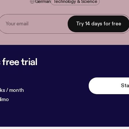
German
Technology & Science
Try 14 days for free
free trial
Sta
ks / month
dimo