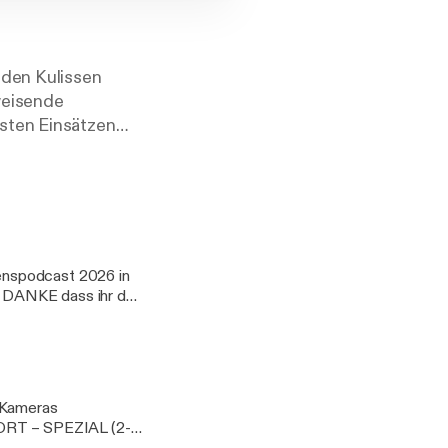
 den Kulissen
weisende
dsten Einsätzen
rt der Podcast
enspodcast 2026 in
s. DANKE dass ihr das
e Kameras
ORT – SPEZIAL (2-