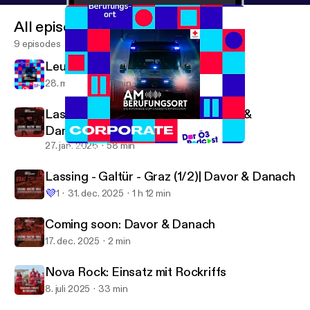
All episodes
9 episodes
Leute, wir müssen reden!
28. mar. 2026
1 min
Lassing - Galtür - Graz (2/2)| Davor &
Danach
27. jan. 2026
58 min
Leute, wir müssen reden!
Am Berufungsort
Lassing - Galtür - Graz (1/2)| Davor & Danach
💜
1
31. dec. 2025
1 h 12 min
Coming soon: Davor & Danach
17. dec. 2025
2 min
Nova Rock: Einsatz mit Rockriffs
8. juli 2025
33 min