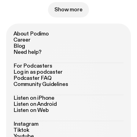
Show more
About Podimo
Career
Blog
Need help?
For Podcasters
Log in as podcaster
Podcaster FAQ
Community Guidelines
Listen on iPhone
Listen on Android
Listen on Web
Instagram
Tiktok
Youtube