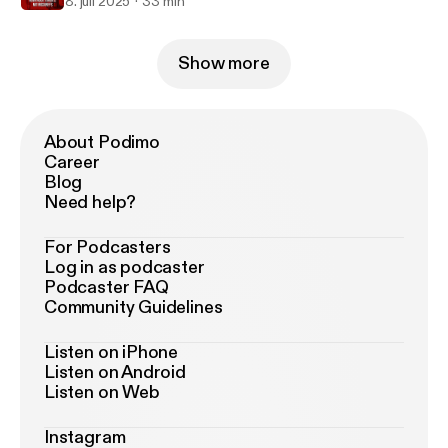
8. juli 2025
33 min
Show more
About Podimo
Career
Blog
Need help?
For Podcasters
Log in as podcaster
Podcaster FAQ
Community Guidelines
Listen on iPhone
Listen on Android
Listen on Web
Instagram