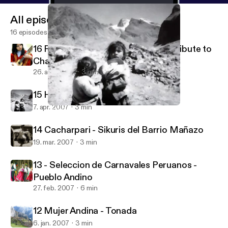
All episodes
16 episodes
16 Pururruna - Luis Valdivia Pozo (Tribute to
Charango)
26. aug. 2007
3 min
15 Huajcha Puquito - Kana J'allu
7. apr. 2007
3 min
15 Huajcha Puquito - Kana J'allu
Aymara's Music Poscast
14 Cacharpari - Sikuris del Barrio Mañazo
19. mar. 2007
3 min
13 - Seleccion de Carnavales Peruanos -
Pueblo Andino
27. feb. 2007
6 min
12 Mujer Andina - Tonada
6. jan. 2007
3 min