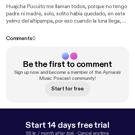
Huajcha Pucuito me llaman todos, porque no tengo
padre ni madre, solo, solito había quedado, en este
yelmo del altipampa, por eso cuando la luna llega, mi
voz doliente elevo al viento, mis tiernas alas agito al
aire, en busca de mis perdidos padres pucuy pucuy
Comments
0
siempre diré llamando a mis queridos padres que
voy hacer, soportaré, la amarga vida que estoy
pasando apiadaté cielo de mi, si eres divino y real,
Be the first to comment
sacame de esta orfandad, te pago mi corazón.
Author: Zacarias Puntaca Meaning of "Huajcha
Sign up now and become a member of the Aymara's
Puquito" in Aymara language is orphan.
Music Poscast community!
Start for free
Start 14 days free trial
99 kr. / month after trial.
·
Cancel anytime