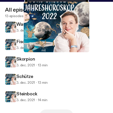
All episodes
13 episodes
Wassermann
3. dec. 2021
14 min
Fische
3. dec. 2021
14 min
Skorpion
Das große Jahreshoroskop 2022
Skorpion
3. dec. 2021
13 min
Schütze
3. dec. 2021
13 min
Steinbock
3. dec. 2021
14 min