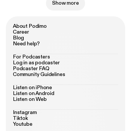
Show more
About Podimo
Career
Blog
Need help?
For Podcasters
Log in as podcaster
Podcaster FAQ
Community Guidelines
Listen on iPhone
Listen on Android
Listen on Web
Instagram
Tiktok
Youtube