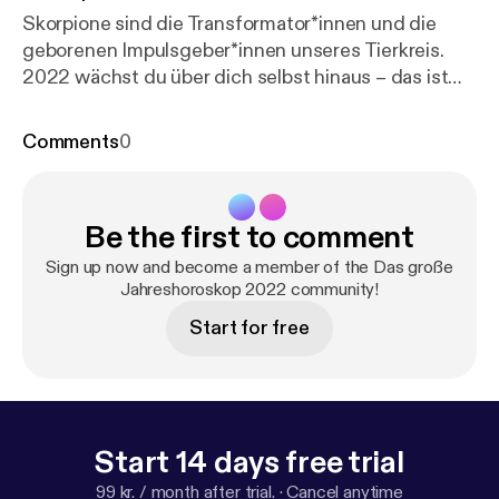
Skorpione sind die Transformator*innen und die
geborenen Impulsgeber*innen unseres Tierkreis.
2022 wächst du über dich selbst hinaus – das ist
grandios und sorgt dafür, dass vieles, was dich
lange belastet hat, nicht mehr im Weg steht. Mutig,
Comments
0
geheimnisvoll und auf der Überholspur – Jupiter
bringt dich dahin, wo du gesehen und
ernstgenommen wirst. Eher schwierig: September
Be the first to comment
Super: April
Sign up now and become a member of the Das große
Jahreshoroskop 2022 community!
Start for free
Start 14 days free trial
99 kr. / month after trial.
·
Cancel anytime