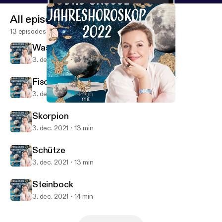
All episodes
13 episodes
Wassermann
3. dec. 2021
14 min
Fische
3. dec. 2021
14 min
Fische
Das große Jahreshoroskop 2022
Skorpion
3. dec. 2021
13 min
Schütze
3. dec. 2021
13 min
Steinbock
3. dec. 2021
14 min