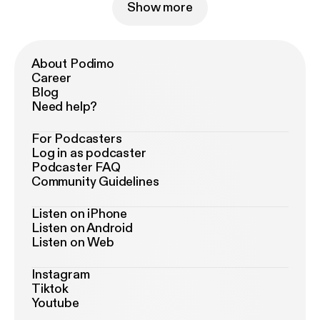
Show more
About Podimo
Career
Blog
Need help?
For Podcasters
Log in as podcaster
Podcaster FAQ
Community Guidelines
Listen on iPhone
Listen on Android
Listen on Web
Instagram
Tiktok
Youtube