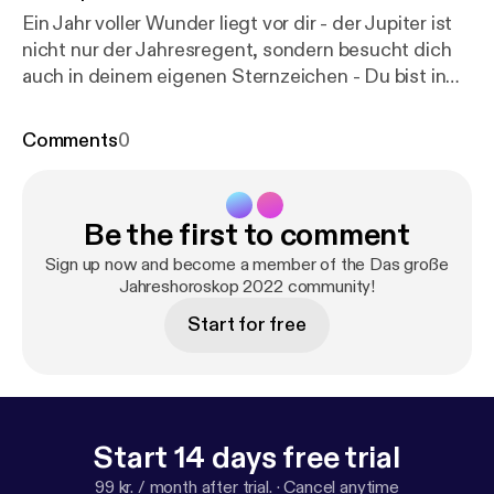
Ein Jahr voller Wunder liegt vor dir - der Jupiter ist
nicht nur der Jahresregent, sondern besucht dich
auch in deinem eigenen Sternzeichen - Du bist in
der Lage, all deinen Erfolg mit vollem Herzen
annehmen zu können. Und bitte vergiss nicht, dass
Comments
0
Feinfühligkeit einfach deine absolute Superpower
ist. Eher Schwierig: April Super: Februar
Be the first to comment
Sign up now and become a member of the Das große
Jahreshoroskop 2022 community!
Start for free
Start 14 days free trial
99 kr. / month after trial.
·
Cancel anytime