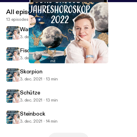
All episodes
13 episodes
Wassermann
3. dec. 2021
14 min
Fische
3. dec. 2021
14 min
Steinbock
Das große Jahreshoroskop 2022
Skorpion
3. dec. 2021
13 min
Schütze
3. dec. 2021
13 min
Steinbock
3. dec. 2021
14 min