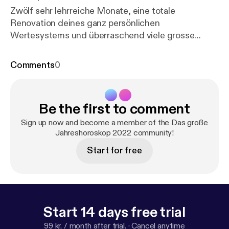
Zwölf sehr lehrreiche Monate, eine totale
Renovation deines ganz persönlichen
Wertesystems und überraschend viele grosse
Gefühle für einen Steinbock. 2022 werden für dich
plötzlich Dinge wichtig, die vorher keine Priorität
Comments
0
hatten - sehr spannend. Und ganz nebenbei
übertriffst Du dich selber und erfüllst selbst deine
ambitioniertesten Ziele. Eher Schwierig: April Super:
Be the first to comment
August
Sign up now and become a member of the Das große
Jahreshoroskop 2022 community!
Start for free
Start 14 days free trial
99 kr. / month after trial.
·
Cancel anytime