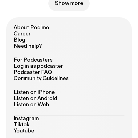
Show more
About Podimo
Career
Blog
Need help?
For Podcasters
Log in as podcaster
Podcaster FAQ
Community Guidelines
Listen on iPhone
Listen on Android
Listen on Web
Instagram
Tiktok
Youtube