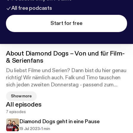
All free podcasts
Start for free
About
Diamond Dogs – Von und für Film-
& Serienfans
Du liebst Filme und Serien? Dann bist du hier genau
richtig! Wir nämlich auch. Falk und Timo tauschen
sich jeden zweiten Donnerstag - passend zum
wöchtenlichen Neustarttermin von Kinofilmen -
Show more
über liebgewonnene oder einfach aktuelle Filme
All episodes
und Serien sowie Klassiker und die neuesten News
7 episodes
rund ums Bewegtbild aus.
Diamond Dogs geht in eine Pause
Wir sind ein spoilerfreier Film- und Serienpodcast.
-
19 Jul 2023
1 min