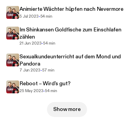
Sollten wir dennoch einmal spoilern wollen, weil wir
einfach tiefer in den Film/die Serie abtauchen
Animierte Wächter hüpfen nach Nevermore
wollen, markieren wir dies mit Hilfe der
-
5 Jul 2023
54 min
Kapitelmarker und kündigen es in der Episode an
Im Shinkansen Goldfische zum Einschlafen
der entsprechenden Stelle an.
zählen
-
21 Jun 2023
54 min
Du willst uns auch über das Thema Filme und Serien
hinaus zuhören? Dann lausche doch mal in unseren
Sexualkundeunterricht auf dem Mond und
Podcast „Voltage“ rein. Dort nehmen wir dich mit in
Pandora
die Welt der erneuerbaren Energien und der
-
7 Jun 2023
57 min
Elektromobilität.
Reboot – Wird's gut?
-
25 May 2023
54 min
Show more