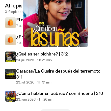
All episodes
316 episodes
El origen de los apellidos | 314
7. aug. 2026
1 h 17 min
¿Por qué existen los mitos? | 313
7. aug. 2026
1 h 11 min
¿Qué dicen las uñas sobre ti? | 303
El Cuartico
¿Qué es ser pichirre? | 312
24. juli 2026
1 h 25 min
Caracas/La Guaira después del terremoto |
311
23. juli 2026
1 h 31 min
¿Cómo hablar en público? con Briceño | 310
23. juni 2026
1 h 26 min