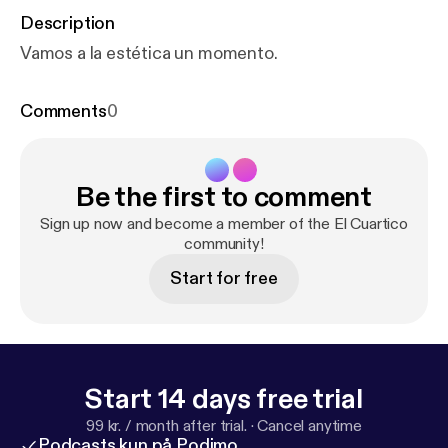
Description
Vamos a la estética un momento.
Comments
0
Be the first to comment
Sign up now and become a member of the El Cuartico
community!
Start for free
Start 14 days free trial
99 kr. / month after trial.
·
Cancel anytime
Podcasts kun på Podimo