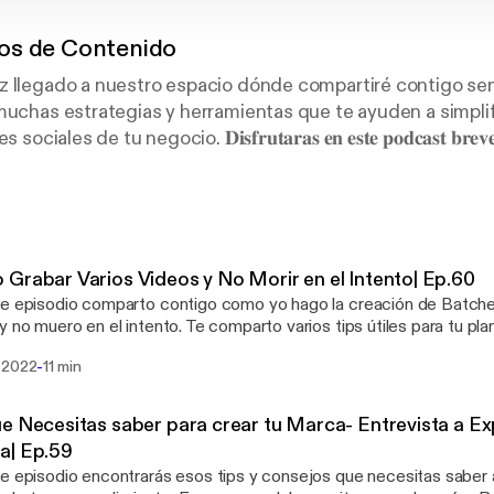
os de Contenido
az llegado a nuestro espacio dónde compartiré contigo s
muchas estrategias y herramientas que te ayuden a simpli
les de tu negocio. 𝐃𝐢𝐬𝐟𝐫𝐮𝐭𝐚𝐫𝐚𝐬 𝐞𝐧 𝐞𝐬𝐭𝐞 𝐩𝐨𝐝𝐜𝐚𝐬𝐭 𝐛𝐫𝐞𝐯𝐞 𝐲 
𝐚 𝐥𝐚𝐬 𝐯𝐞𝐧𝐭𝐚𝐬, 𝐜𝐨𝐧𝐭𝐞𝐧𝐢𝐝𝐨 𝐞𝐬𝐭𝐫𝐚𝐭𝐞́𝐠𝐢𝐜𝐨, 𝐞𝐬𝐭𝐫𝐚𝐭𝐞𝐠𝐢𝐚𝐬 𝐝𝐞 𝐦𝐚𝐫𝐤𝐞𝐭𝐢𝐧
Que comience la aventura! 💛⁣
Grabar Varios Videos y No Morir en el Intento| Ep.60
las redes sociales como @likeapropr y en nuestra pagina 
e episodio comparto contigo como yo hago la creación de Batch
y no muero en el intento. Te comparto varios tips útiles para tu pla
na noticia importante sobre el Podcast. Recursos: Suscribete en nuestro
-
 2022
11 min
tter: Aquí [https://winning-experimenter-3820.ck.page/afd3db1436] Sepa
ta: [https://www.likeapropr.com/landing-pilares-de-contenido]Aq
://www.likeapropr.com/booking-calendar/consulta-1?referral=service_
e Necesitas saber para crear tu Marca- Entrevista a Ex
ción puedes accesar estos enlaces: 🌐 Pagina Web [https://www.likeapropr.com/]
a| Ep.59
os [https://www.likeapropr.com/servicios] ¡Síguenos! ➡️ Instagram: @likeapropr
e episodio encontrarás esos tips y consejos que necesitas saber a
ww.instagram.com/likeapropr/] ➡️ Facebook: Like A Pro PR