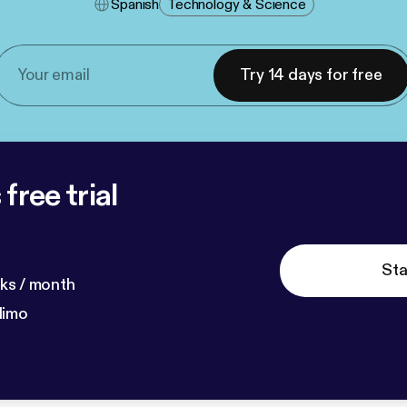
Spanish
Technology & Science
Try 14 days for free
free trial
Sta
ks / month
dimo