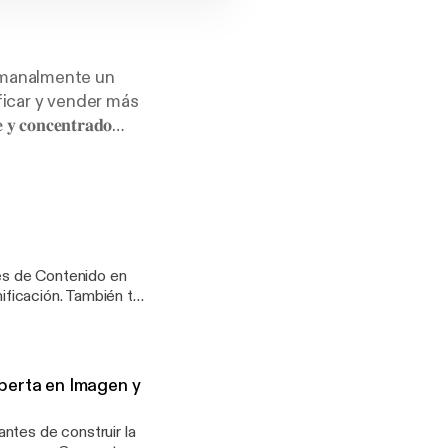
emanalmente un
ficar y vender más
𝐜𝐨𝐧𝐜𝐞𝐧𝐭𝐫𝐚𝐝𝐨
 𝐝𝐢𝐠𝐢𝐭𝐚𝐥 𝐲 𝐦𝐮𝐜𝐡𝐨
web:
es de Contenido en
nificación. También te
ra tu
uí
list_widget] Para
perta en Imagen y
ntes de construir la