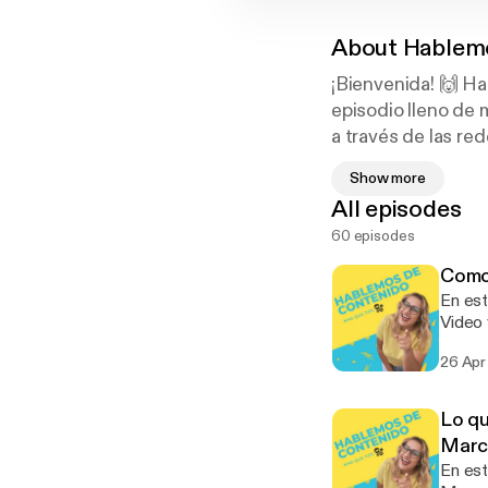
About
Hablem
¡Bienvenida! 🙌 H
episodio lleno de 
a través de las redes socia
𝐭𝐞𝐦𝐚𝐬 𝐫𝐞𝐥𝐚𝐜𝐢𝐨𝐧𝐚𝐝𝐨𝐬 
Show more
𝐦𝐚́𝐬. 🚀⁣
All episodes
60 episodes
𝐃𝐀𝐋𝐄 𝐏𝐋𝐀𝐘! 
Como 
Nos consigues en 
En est
likeapropr.com
Video 
comparto u
26 Apr
Newsle
Consul
[https
Lo qu
mas informa
Marc
🚀 Servici
En est
[https://w