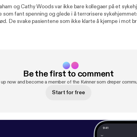
ham og Cathy Woods var ikke bare kollegaer på et syke
re som fant spenning og glede i å terrorisere sykehjemmet
ød. De svake pasientene som ikke klarte å kjempe i mot bru
v damene var det som egentlig styrte showet? Episoden er skrevet
 Slettebakken Produsent: Anni
 Lyddesign: Amin Miloud Daglig leder i Fremantle podka
Be the first to comment
 up now and become a member of the Kvinner som dreper commu
Start for free