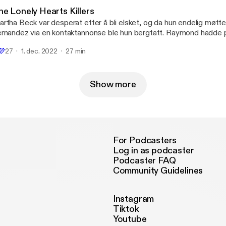
revet av Nini Kjeldner Opplest av Kristine Rui Slettebakken
he Lonely Hearts Killers
odusent: Anni Svensson Ostrø Musikk og lyddesign: Espen Rogne D
rtha Beck var desperat etter å bli elsket, og da hun endelig møt
emantle podkast: Mira Kahn
rnandez via en kontaktannonse ble hun bergtatt. Raymond hadde 
nsten i å svindle ensomme kvinner, men Martha hadde flaks. Paret
💜
27
1. dec. 2022
27 min
ærlighetsshistorie om svindel ble til en av de mest fordervede mor
oden er skrevet av Brage Polle Larssen. Opplest av Kristine Rui Slettebakken
odusent: Anni Svensson Ostrø Musikk og lyddesign: Espen Rogne D
emantle podkast: Mira Kahn
Show more
For Podcasters
Log in as podcaster
Podcaster FAQ
Community Guidelines
Instagram
Tiktok
Youtube