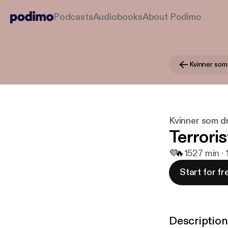
Podcasts
Audiobooks
About Podimo
Kvinner som
Kvinner som d
Terrori
💜
🔥
15
27 min · 
Start for fr
Description