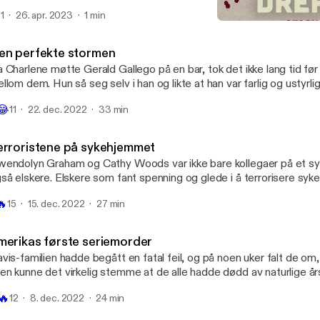
 som ble lurt.

1
26. apr. 2023
1 min
Terroristene på sykehjemm
Kvinner som dreper
en perfekte stormen
 Charlene møtte Gerald Gallego på en bar, tok det ikke lang tid før
llom dem. Hun så seg selv i han og likte at han var farlig og ustyrli
 etterlyst voldtektsmann brydde hun seg ikke om. Gerald hadde e
😂
11
22. dec. 2022
33 min
 behov som måtte tilfredstilles. Og Charlene ble med på jakten ette
oden er skrevet av Brage Polle Larssen. Opplest av Kristine Rui Slettebakken
odusent: Anni Svensson Ostrø Musikk og lyddesign: Espen Rogne D
erroristene på sykehjemmet
emantle podkast: Mira Kahn
endolyn Graham og Cathy Woods var ikke bare kollegaer på et s
så elskere. Elskere som fant spenning og glede i å terrorisere sy
sienter med frykt og død. De svake pasientene som ikke klarte å 
🔥
15
15. dec. 2022
27 min
ukte de til sin fordel. Men hvem av damene var det som egentlig 
oden er skrevet av Brage Polle Larssen. Opplest av Kristine Rui Slettebakken
odusent: Anni Svensson Ostrø Lyddesign: Amin Miloud Daglig lede
merikas første seriemorder
dkast: Mira Kahn
vis-familien hadde begått en fatal feil, og på noen uker falt de om,
n kunne det virkelig stemme at de alle hadde dødd av naturlige å
duksjonen viste noe ganske annet. De var alle drept. Og kvinnen so

🔥
12
8. dec. 2022
24 min
apene hadde allerede flere titalls liv på samvittigheten - og var ute ett
ikas første seriemorder; Jane Toppan. Møt Amerikas første seriemorder; Jane