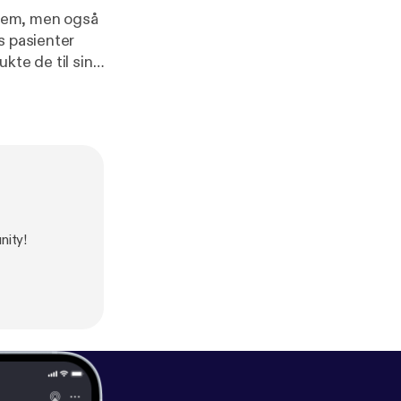
hjem, men også
s pasienter
kte de til sin
st: Mira Kahn
nity!