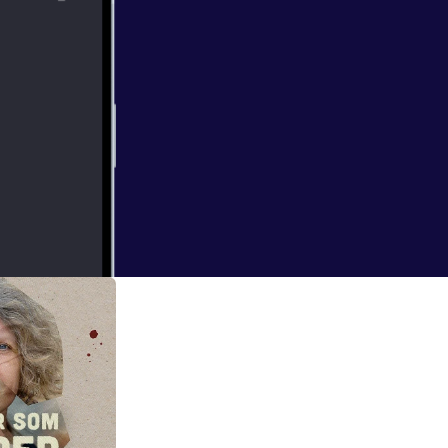
 svindlet hver
ier. Fortalt av