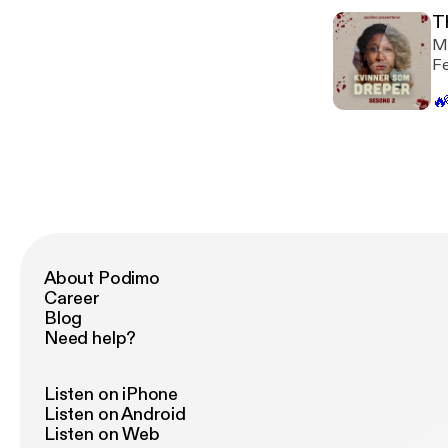
Toppan. Episoden er sk
T
Pr
Ma
Fr
Fe
ku
🔥
kj
Epis
Pr
Fr
About Podimo
Career
Blog
Need help?
Listen on iPhone
Listen on Android
Listen on Web