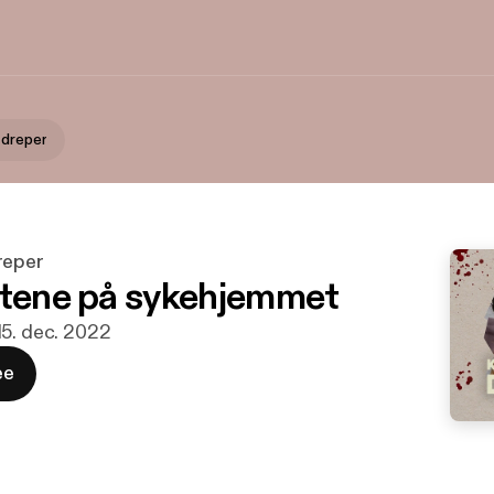
 dreper
reper
stene på sykehjemmet
15. dec. 2022
ee