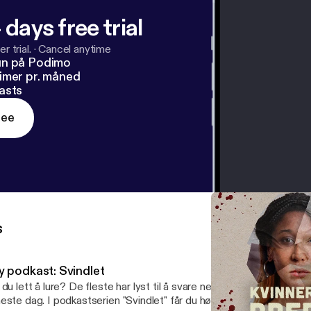
 days free trial
r trial.
·
Cancel anytime
un på Podimo
imer pr. måned
asts
ree
s
y podkast: Svindlet
 du lett å lure? De fleste har lyst til å svare nei, men likevel blir folk
este dag. I podkastserien "Svindlet" får du høre norske svindelhistor